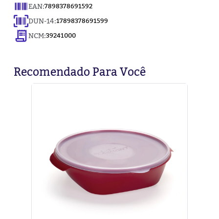
EAN:
7898378691592
DUN-14:
17898378691599
NCM:
39241000
Recomendado Para Você