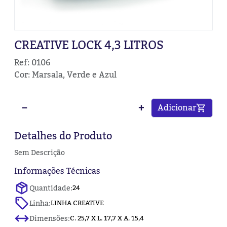
CREATIVE LOCK 4,3 LITROS
Ref: 0106
Cor: Marsala, Verde e Azul
−
+
Adicionar
Detalhes do Produto
Sem Descrição
Informações Técnicas
Quantidade:
24
Linha:
LINHA CREATIVE
Dimensões:
C. 25,7 X L. 17,7 X A. 15,4