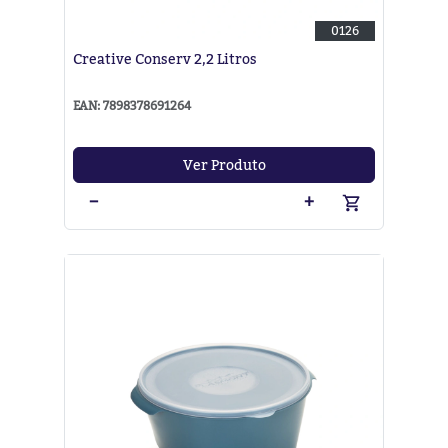
0126
Creative Conserv 2,2 Litros
EAN: 7898378691264
Ver Produto
−
+