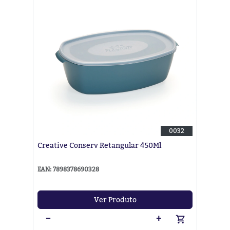
0032
Creative Conserv Retangular 450Ml
EAN: 7898378690328
Ver Produto
−
+