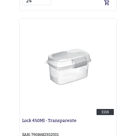
1116
Lock 450Ml - Transparente
EAN: 7908682302531