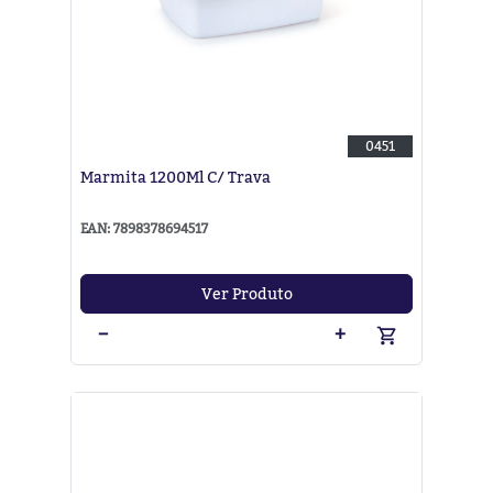
0451
Marmita 1200Ml C/ Trava
EAN: 7898378694517
Ver Produto
−
+