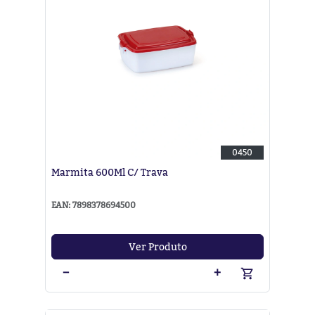
0450
Marmita 600Ml C/ Trava
EAN: 7898378694500
Ver Produto
−
+