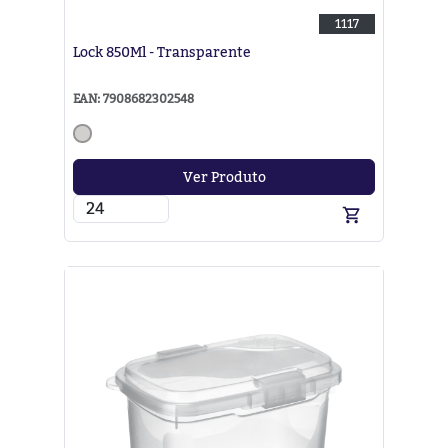
1117
Lock 850Ml - Transparente
EAN: 7908682302548
Ver Produto