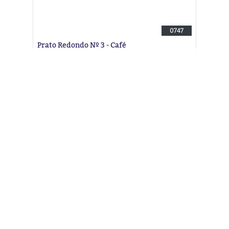
0747
Prato Redondo Nº 3 - Café
EAN: 7898378695293
Ver Produto