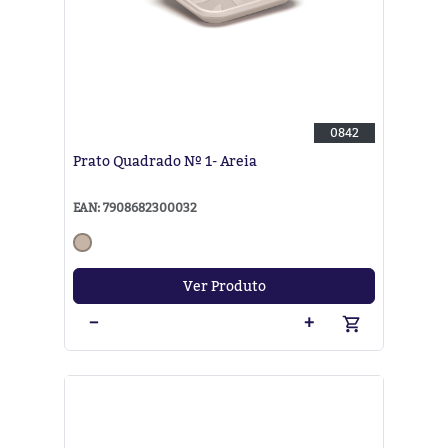
0842
Prato Quadrado Nº 1- Areia
EAN: 7908682300032
Ver Produto
−
+