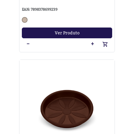
EAN: 7898378699239
Ver Produto
−
+