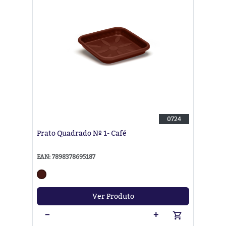
0724
Prato Quadrado Nº 1- Café
EAN: 7898378695187
Ver Produto
−
+